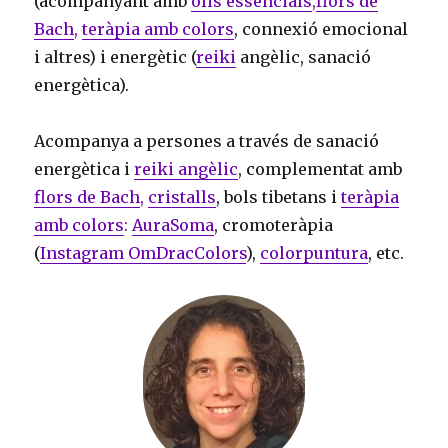
(acompanyant amb
olis essencials
,
flors de
Bach
,
teràpia amb colors
, connexió emocional
i altres) i energètic (
reiki
angèlic, sanació
energètica).
Acompanya a persones a través de sanació
energètica i
reiki angèlic
, complementat amb
flors de Bach
,
cristalls
, bols tibetans i
teràpia
amb colors
:
AuraSoma
, cromoteràpia
(
Instagram OmDracColors
),
colorpuntura
, etc.