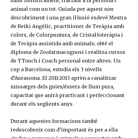
salut holísticament, tractant a la persona i
animal com un tot. Guiada per aquest nou
descobriment i una gran il·lusió esdevé Mestra
de Reiki Angèlic, practitioner de Teràpia amb
colors, de Colorpuntura, de Cristal·loteràpia i
de Teràpia assistida amb animals; obté el
diploma de Zoofarmacognosi i realitza cursos
de TTouch i Coach personal entre altres. Un
cop a Barcelona, estudia els 3 nivells
d’Aurasoma. El 2011-2013 aprèn a canalitzar
missatges dels guies/éssers de llum pura,
capacitat que anirà practicant i perfeccionant
durant els següents anys.
Durant aquestes formacions també
redescobreix com d’important és per a ella