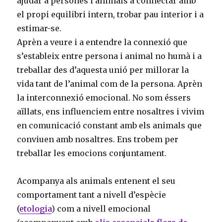
ajudar a persones i animals a connectar amb
el propi equilibri intern, trobar pau interior i a
estimar-se.
Aprèn a
veure i
a entendre la connexió que
s’estableix entre persona i animal no humà i
a
treballar
des d’aquesta
unió per millorar la
vida tant de l’animal com de la persona. Aprèn
la interconnexió
emocional.
No som éssers
aïllats, ens influenciem entre nosaltres i vivim
en
comunicació
constant
amb
els
animals que
conviuen amb nosaltres.
Ens trobem per
treballar les emocions conjuntament.
Acompanya als animals entenent el seu
comportament tant a nivell d’espècie
(
etologia
) com a nivell emocional