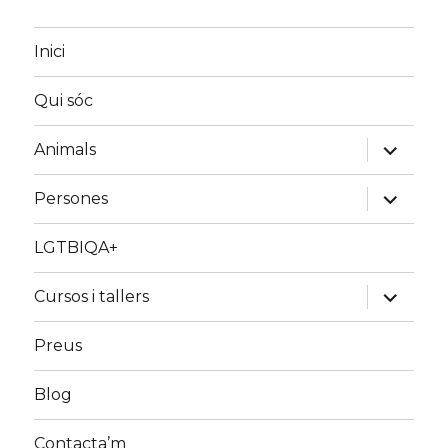
Inici
Qui sóc
amplia
Animals
el
menú
fill
amplia
Persones
el
menú
fill
LGTBIQA+
amplia
Cursos i tallers
el
menú
fill
Preus
Blog
Contacta’m