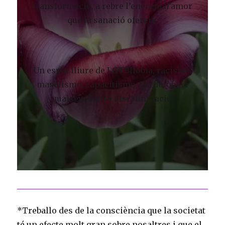
transformació, a rebre l’energia d’amor
que la sanació ofereix.
Un espai lliure de LGTBIfòbia, racisme,
masclisme, capacitisme, gordofòbia i
qualsevol altra discriminació.
*Treballo des de la consciència que la societat
té un efecte molt gran sobre nosaltres i que el