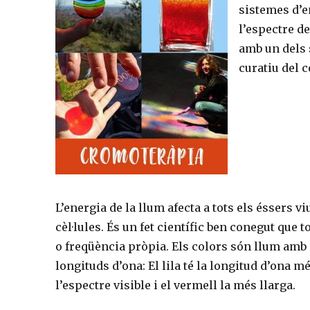
sistemes d’en
l’espectre de
amb un dels 
curatiu del c
L’energia de la llum afecta a tots els éssers viu
cèl·lules. És un fet científic ben conegut que t
o freqüència pròpia. Els colors són llum amb 
longituds d’ona: El lila té la longitud d’ona m
l’espectre visible i el vermell la més llarga.