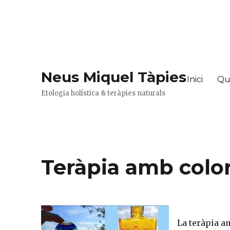
Neus Miquel Tàpies
Inici
Qu
Etologia holística & teràpies naturals
Teràpia amb colo
La teràpia am