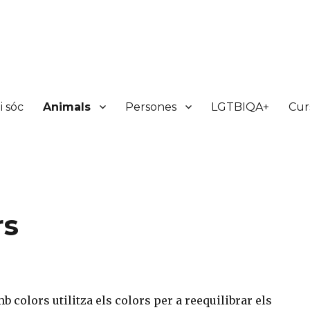
i sóc
Animals
Persones
LGTBIQA+
Curs
rs
b colors utilitza els colors per a reequilibrar els