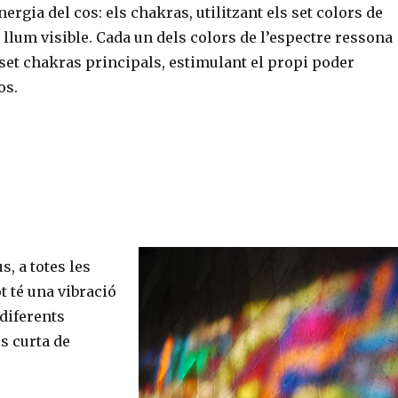
ergia del cos: els chakras, utilitzant els set colors de
 llum visible. Cada un dels colors de l’espectre ressona
set chakras principals, estimulant el propi poder
os.
s, a totes les
ot té una vibració
diferents
és curta de