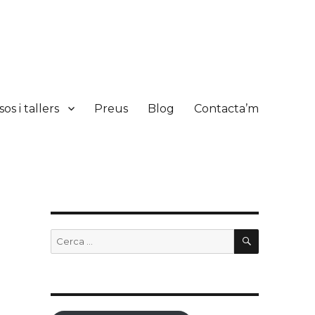
os i tallers
Preus
Blog
Contacta’m
CERCA
Cerca: