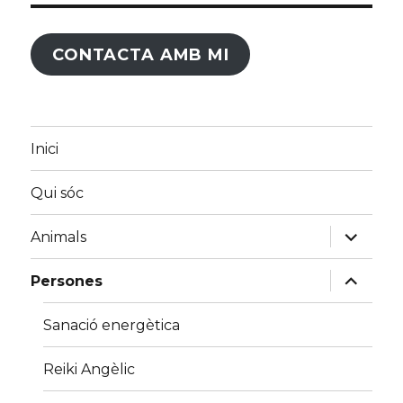
CONTACTA AMB MI
Inici
Qui sóc
amplia
Animals
el
menú
fill
amplia
Persones
el
menú
fill
Sanació energètica
Reiki Angèlic